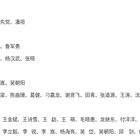
先觉、潘垣
、鲁军勇
、杨汉武、张晓
嵩、吴朝阳
梁、陈曲珊、葛健、
刁赢龙、谢贤飞、田青、张道源、王涛、沈
、王金斌、王诗雪、王 勐、王 萌、毛晓惠、龙继东、付洋洋
、李立毅、李 锐、李 嵩、杨海亮、吴 岱、吴朝阳、邱 剑、