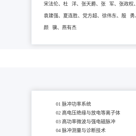
宋法伦、
杜 洋、
张天爵、张 军、张政权
袁建强、夏连胜、
党方超、
徐伟东、殷 勇
颜 骥、燕有杰
01 脉冲功率系统
02 高电压绝缘与放电等离子体
03 高功率微波与强电磁脉冲
04 脉冲测量与诊断技术