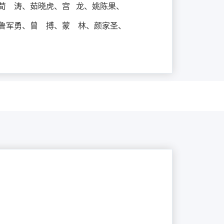
荀 涛、茹晓虎、宫 龙、姚陈果、
鲁军勇、曾 搏、蒙 林、
颜家圣、