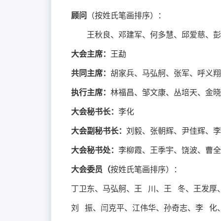
顾问
（按姓氏笔画排序）：
王秋良、邓建军、何多慧、邱爱慈、彭
大会主席：
王勐
共同主席：
胡家兵、马弘舸、张军、呼义翔
执行主席：
林福昌、邹文康、丛培天、金晓
大会秘书长：
李化
大会副秘书长：
刘毅、张朝辉、尹佳辉、李
大会秘书处：
李柳霞、王季宇、饶波、曹全
大会委员（
按姓氏笔画排序）：
丁卫东、马弘舸、王 川、王 冬、王发厚
刘 振、
闫克平、江伟华、
孙奇志、李 化