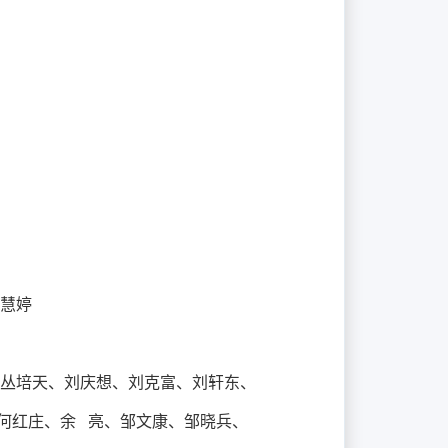
慧婷
、丛培天、刘庆想、刘克富、
刘轩东、
何红庄、余 亮、邹文康、
邹晓兵、